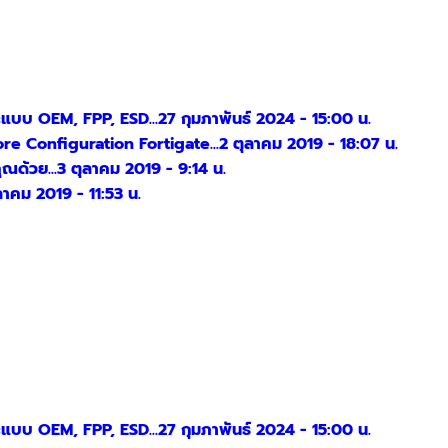
แบบ OEM, FPP, ESD...
27 กุมภาพันธ์ 2024 - 15:00 น.
re Configuration Fortigate...
2 ตุลาคม 2019 - 18:07 น.
ณด้วย...
3 ตุลาคม 2019 - 9:14 น.
ลาคม 2019 - 11:53 น.
แบบ OEM, FPP, ESD...
27 กุมภาพันธ์ 2024 - 15:00 น.