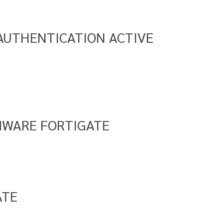
 AUTHENTICATION ACTIVE
MWARE FORTIGATE
ATE