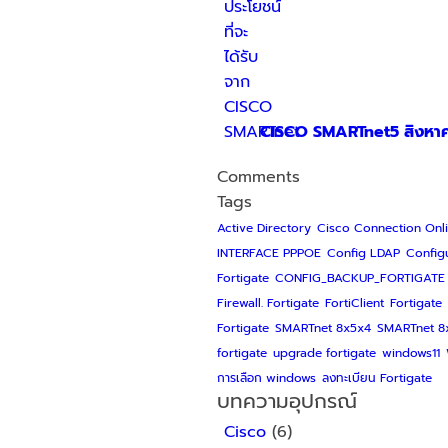
CISCO SMARTnet
5 สิงหา
Comments
Tags
Active Directory
Cisco Connection Onl
INTERFACE PPPOE
Config LDAP
Configu
Fortigate
CONFIG_BACKUP_FORTIGATE
Firewall. Fortigate
FortiClient
Fortigate
Fortigate
SMARTnet 8x5x4
SMARTnet 8
fortigate
upgrade fortigate
windows11
การเลือก windows
ลงทะเบียน Fortigate
บทความอุปกรณ์
Cisco
(6)