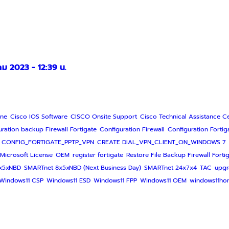
คม 2023 - 12:39 น.
ine
Cisco IOS Software
CISCO Onsite Support
Cisco Technical Assistance C
ration backup Firewall Fortigate
Configuration Firewall
Configuration Fortig
CONFIG_FORTIGATE_PPTP_VPN
CREATE DIAL_VPN_CLIENT_ON_WINDOWS 7
Microsoft License
OEM
register fortigate
Restore File Backup Firewall Forti
x5xNBD
SMARTnet 8x5xNBD (Next Business Day)
SMARTnet 24x7x4
TAC
upgr
Windows11 CSP
Windows11 ESD
Windows11 FPP
Windows11 OEM
windows11ho