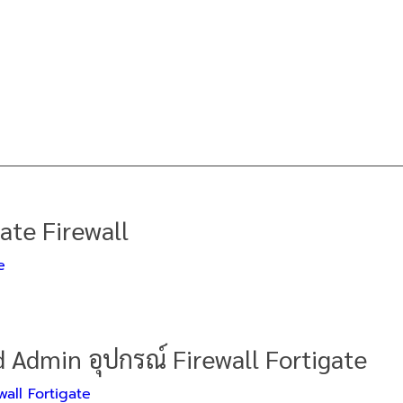
gate Firewall
 Admin อุปกรณ์ Firewall Fortigate