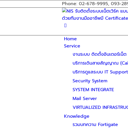
Phone: 02-678-9995, 093-28
Home
Service
งานระบบ ติดตั้งอินเตอร์เน็ต
บริการเดินสายสัญญาณ (Ca
บริการดูแลระบบ IT Suppo
Security System
SYSTEM INTEGRATE
Mail Server
VIRTUALIZED INFRASTRU
Knowledge
รวมบทความ Fortigate