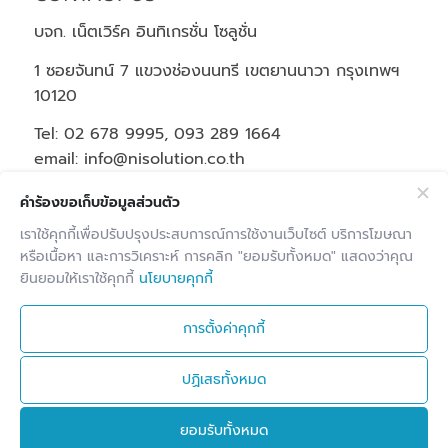
บจก. เน็ตเวิร์ค อินทิเกรชั่น โซลูชั่น
1 ซอยจันทน์ 7 แขวงช่องนนทรี เขตยานนาวา กรุงเทพฯ
10120
Tel: 02 678 9995, 093 289 1664
email: info@nisolution.co.th
Office Hours | Mon-Fri: 9:00-18:00
คำร้องขอเก็บข้อมูลส่วนตัว
เราใช้คุกกี้เพื่อปรับปรุงประสบการณ์การใช้งานเว็บไซต์ บริการโฆษณา
Latest Projects
หรือเนื้อหา และการวิเคราะห์ การคลิก "ยอมรับทั้งหมด" แสดงว่าคุณ
ยินยอมให้เราใช้คุกกี้
นโยบายคุกกี้
บริษัท เรียล โมโตสปอร์ต จำกัด
30 มิถุนายน 2025
- 12:02 น.
การตั้งค่าคุกกี้
โรงแรมไอบิส กรุงเทพ สาทร
30 มิถุนายน 2025 -
11:41 น.
ปฏิเสธทั้งหมด
องค์การส่งเสริมกิจการโคนมแห่งประเทศไทย
(อ.ส.ค.)
25 มิถุนายน 2025 - 19:28 น.
ยอมรับทั้งหมด