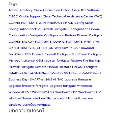
Tags
Active Directory
Cisco Connection Online
Cisco IOS Software
CISCO Onsite Support
Cisco Technical Assistance Center (TAC)
CONFIG FORTIGATE WAN INTERFACE PPPOE
Config LDAP
Configuration backup Firewall Fortigate
Configuration Firewall
Configuration Fortigate
Configuration Restore Firewall Fortigate
CONFIG_BACKUP_FORTIGATE
CONFIG_FORTIGATE_PPTP_VPN
CREATE DIAL_VPN_CLIENT_ON_WINDOWS 7
CSP
Dowload
FortiClient
ESD
Firewall
Firewall. Fortigate
FortiClient
Fortigate
Microsoft License
OEM
register fortigate
Restore File Backup
Firewall Fortigate
Restore Firewall
Restore Firewall Fortigate
SMARTnet 8x5x4
SMARTnet 8x5xNBD
SMARTnet 8x5xNBD (Next
Business Day)
SMARTnet 24x7x4
TAC
upgrade firmware
upgrade firmware fortigate
upgrade fortigate
windows11
Windows11 CSP
Windows11 ESD
Windows11 FPP
Windows11 OEM
windows11home
windows11Pro
การเลือก Microsoft
การเลือก
windows
ลงทะเบียน Fortigate
บทความอุปกรณ์