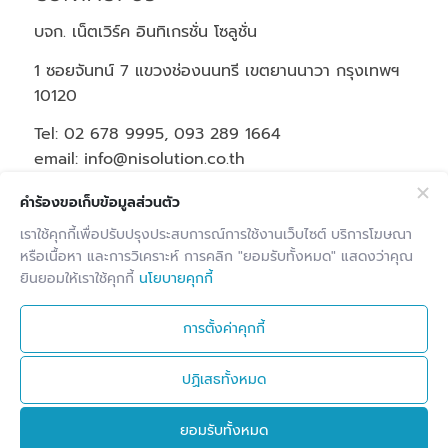
บจก. เน็ตเวิร์ค อินทิเกรชั่น โซลูชั่น
1 ซอยจันทน์ 7 แขวงช่องนนทรี เขตยานนาวา กรุงเทพฯ
10120
Tel: 02 678 9995, 093 289 1664
email: info@nisolution.co.th
Office Hours | Mon-Fri: 9:00-18:00
คำร้องขอเก็บข้อมูลส่วนตัว
เราใช้คุกกี้เพื่อปรับปรุงประสบการณ์การใช้งานเว็บไซต์ บริการโฆษณา
Latest Projects
หรือเนื้อหา และการวิเคราะห์ การคลิก "ยอมรับทั้งหมด" แสดงว่าคุณ
ยินยอมให้เราใช้คุกกี้
นโยบายคุกกี้
บริษัท เรียล โมโตสปอร์ต จำกัด
30 มิถุนายน 2025
- 12:02 น.
การตั้งค่าคุกกี้
โรงแรมไอบิส กรุงเทพ สาทร
30 มิถุนายน 2025 -
11:41 น.
ปฏิเสธทั้งหมด
องค์การส่งเสริมกิจการโคนมแห่งประเทศไทย
(อ.ส.ค.)
25 มิถุนายน 2025 - 19:28 น.
ยอมรับทั้งหมด