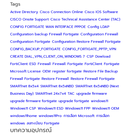
Tags
Active Directory
Cisco Connection Online
Cisco IOS Software
CISCO Onsite Support
Cisco Technical Assistance Center (TAC)
CONFIG FORTIGATE WAN INTERFACE PPPOE
Config LDAP
Configuration backup Firewall Fortigate
Configuration Firewall
Configuration Fortigate
Configuration Restore Firewall Fortigate
CONFIG_BACKUP_FORTIGATE
CONFIG_FORTIGATE_PPTP_VPN
CREATE DIAL_VPN_CLIENT_ON_WINDOWS 7
CSP
Dowload
FortiClient
ESD
Firewall
Firewall. Fortigate
FortiClient
Fortigate
Microsoft License
OEM
register fortigate
Restore File Backup
Firewall Fortigate
Restore Firewall
Restore Firewall Fortigate
SMARTnet 8x5x4
SMARTnet 8x5xNBD
SMARTnet 8x5xNBD (Next
Business Day)
SMARTnet 24x7x4
TAC
upgrade firmware
upgrade firmware fortigate
upgrade fortigate
windows11
Windows11 CSP
Windows11 ESD
Windows11 FPP
Windows11 OEM
windows11home
windows11Pro
การเลือก Microsoft
การเลือก
windows
ลงทะเบียน Fortigate
บทความอุปกรณ์