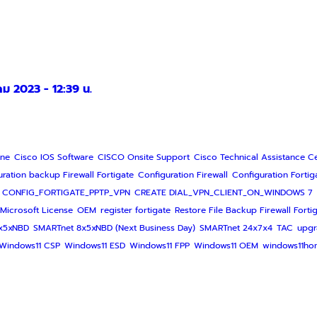
คม 2023 - 12:39 น.
ine
Cisco IOS Software
CISCO Onsite Support
Cisco Technical Assistance C
ration backup Firewall Fortigate
Configuration Firewall
Configuration Fortig
CONFIG_FORTIGATE_PPTP_VPN
CREATE DIAL_VPN_CLIENT_ON_WINDOWS 7
Microsoft License
OEM
register fortigate
Restore File Backup Firewall Forti
x5xNBD
SMARTnet 8x5xNBD (Next Business Day)
SMARTnet 24x7x4
TAC
upgr
Windows11 CSP
Windows11 ESD
Windows11 FPP
Windows11 OEM
windows11ho