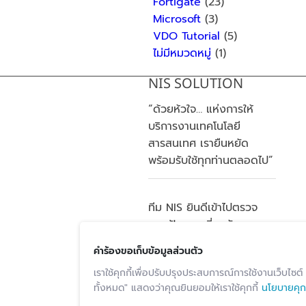
Fortigate
(23)
Microsoft
(3)
VDO Tutorial
(5)
ไม่มีหมวดหมู่
(1)
NIS SOLUTION
“ด้วยห้วใจ… แห่งการให้
บริการงานเทคโนโลยี
สารสนเทศ เรายืนหยัด
พร้อมรับใช้ทุกท่านตลอดไป”
ทีม NIS ยินดีเข้าไปตรวจ
สอบปัญหา เกี่ยวกับระบบ
เน็ตเวิร์คของท่าน โดยไม่คิด
คำร้องขอเก็บข้อมูลส่วนตัว
ค่าใช้จ่าย โทร 093-289-
เราใช้คุกกี้เพื่อปรับปรุงประสบการณ์การใช้งานเว็บไซ
1664
ทั้งหมด" แสดงว่าคุณยินยอมให้เราใช้คุกกี้
นโยบายคุกก