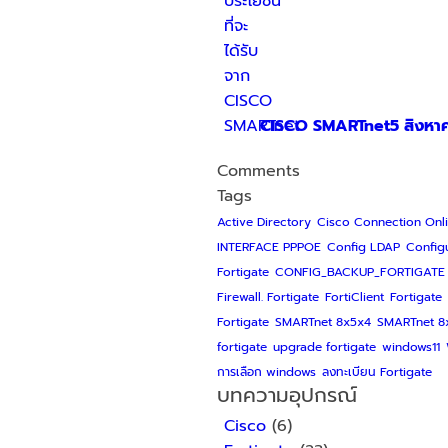
CISCO SMARTnet
5 สิงหา
Comments
Tags
Active Directory
Cisco Connection Onl
INTERFACE PPPOE
Config LDAP
Configu
Fortigate
CONFIG_BACKUP_FORTIGATE
Firewall. Fortigate
FortiClient
Fortigate
Fortigate
SMARTnet 8x5x4
SMARTnet 8
fortigate
upgrade fortigate
windows11
การเลือก windows
ลงทะเบียน Fortigate
บทความอุปกรณ์
Cisco
(6)