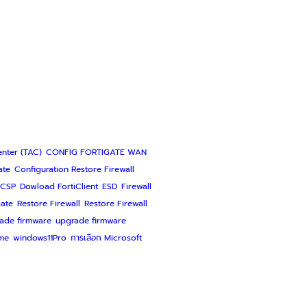
enter (TAC)
CONFIG FORTIGATE WAN
ate
Configuration Restore Firewall
CSP
Dowload FortiClient
ESD
Firewall
gate
Restore Firewall
Restore Firewall
ade firmware
upgrade firmware
me
windows11Pro
การเลือก Microsoft