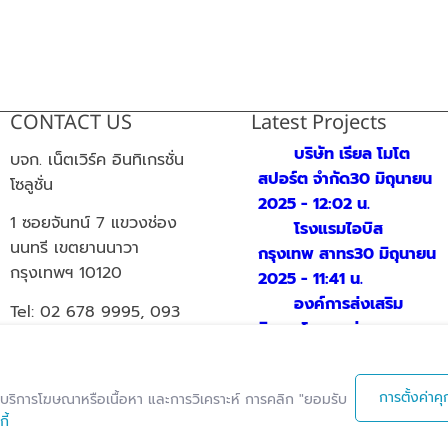
CONTACT US
Latest Projects
บริษัท เรียล โมโต
บจก. เน็ตเวิร์ค อินทิเกรชั่น
สปอร์ต จำกัด
30 มิถุนายน
โซลูชั่น
2025 - 12:02 น.
1 ซอยจันทน์ 7 แขวงช่อง
โรงแรมไอบิส
นนทรี เขตยานนาวา
กรุงเทพ สาทร
30 มิถุนายน
กรุงเทพฯ 10120
2025 - 11:41 น.
องค์การส่งเสริม
Tel: 02 678 9995, 093
กิจการโคนมแห่ง
289 1664
ประเทศไทย (อ.ส.ค.)
25
email:
มิถุนายน 2025 - 19:28 น.
info@nisolution.co.th
การตั้งค่าคุก
ต์ บริการโฆษณาหรือเนื้อหา และการวิเคราะห์ การคลิก "ยอมรับ
ี้
Office Hours | Mon-Fri: