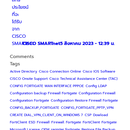
CISCO SMARTnet
5 สิงหาคม 2023 - 12:39 น.
Comments
Tags
Active Directory
Cisco Connection Online
Cisco IOS Software
CISCO Onsite Support
Cisco Technical Assistance Center (TAC)
CONFIG FORTIGATE WAN INTERFACE PPPOE
Config LDAP
Configuration backup Firewall Fortigate
Configuration Firewall
Configuration Fortigate
Configuration Restore Firewall Fortigate
CONFIG_BACKUP_FORTIGATE
CONFIG_FORTIGATE_PPTP_VPN
CREATE DIAL_VPN_CLIENT_ON_WINDOWS 7
CSP
Dowload
FortiClient
ESD
Firewall
Firewall. Fortigate
FortiClient
Fortigate
Microsoft License
OEM
register fortigate
Restore File Backup