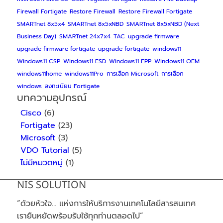
Firewall Fortigate
Restore Firewall
Restore Firewall Fortigate
SMARTnet 8x5x4
SMARTnet 8x5xNBD
SMARTnet 8x5xNBD (Next
Business Day)
SMARTnet 24x7x4
TAC
upgrade firmware
upgrade firmware fortigate
upgrade fortigate
windows11
Windows11 CSP
Windows11 ESD
Windows11 FPP
Windows11 OEM
windows11home
windows11Pro
การเลือก Microsoft
การเลือก
windows
ลงทะเบียน Fortigate
บทความอุปกรณ์
Cisco
(6)
Fortigate
(23)
Microsoft
(3)
VDO Tutorial
(5)
ไม่มีหมวดหมู่
(1)
NIS SOLUTION
“ด้วยห้วใจ… แห่งการให้บริการงานเทคโนโลยีสารสนเทศ
เรายืนหยัดพร้อมรับใช้ทุกท่านตลอดไป”