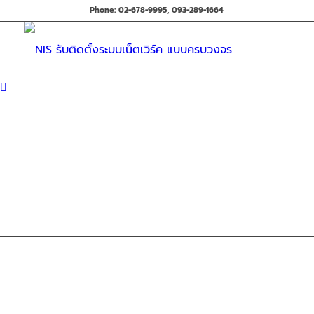
Phone: 02-678-9995, 093-289-1664
&
Project 4 – Installation Network
CCTV : Real Moto Sport